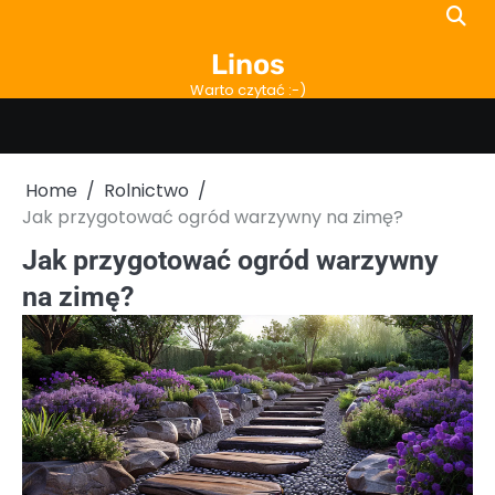
Skip
to
Linos
content
Warto czytać :-)
Home
Rolnictwo
Jak przygotować ogród warzywny na zimę?
Jak przygotować ogród warzywny
na zimę?