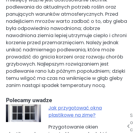
podlewania do aktualnych potrzeb roślin oraz
panujących warunków atmosferycznych. Przed
nadejściem mrozów warto zadbać o to, aby gleba
była odpowiednio nawodniona; dobrze
nawodniona ziemia lepiej utrzymuje ciepło i chroni
korzenie przed przemarznięciem. Należy jednak
unikać nadmiernego podlewania, które może
prowadzić do gnicia korzeni oraz rozwoju chorób
grzybowych. Najlepszym rozwiązaniem jest
podlewanie rano lub późnym popołudniem; dzięki
temu wilgoć ma czas na wniknięcie w głąb gleby
zanim nastąpi spadek temperatury nocą.
Polecamy uwadze
Jak przygotować okna
plastikowe na zimę?
S
Nawigacja
o
Przygotowanie okien
wpisu
c