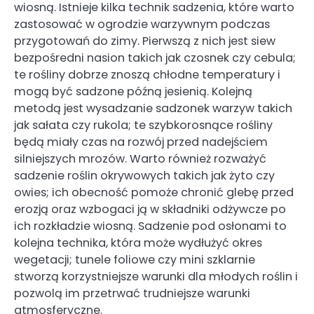
wiosną. Istnieje kilka technik sadzenia, które warto
zastosować w ogrodzie warzywnym podczas
przygotowań do zimy. Pierwszą z nich jest siew
bezpośredni nasion takich jak czosnek czy cebula;
te rośliny dobrze znoszą chłodne temperatury i
mogą być sadzone późną jesienią. Kolejną
metodą jest wysadzanie sadzonek warzyw takich
jak sałata czy rukola; te szybkorosnące rośliny
będą miały czas na rozwój przed nadejściem
silniejszych mrozów. Warto również rozważyć
sadzenie roślin okrywowych takich jak żyto czy
owies; ich obecność pomoże chronić glebę przed
erozją oraz wzbogaci ją w składniki odżywcze po
ich rozkładzie wiosną. Sadzenie pod osłonami to
kolejna technika, która może wydłużyć okres
wegetacji; tunele foliowe czy mini szklarnie
stworzą korzystniejsze warunki dla młodych roślin i
pozwolą im przetrwać trudniejsze warunki
atmosferyczne.