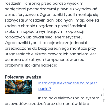
rozdzielni i chronią przed bardzo wysokimi
napięciami pochodzącymi głównie z wyładowań
atmosferycznych. Ograniczniki typu II montuje się
zazwyczaj w rozdzielniach lokalnych i mają one za
zadanie chronić urządzenia przed średnimi
skokami napięcia wynikającymi z operacji
roboczych lub awarii sieci energetycznej.
Ograniczniki typu III to najmniejsze jednostki
przeznaczone do bezpośredniego montażu przy
urządzeniach elektronicznych; ich zadaniem jest
ochrona delikatnych komponentów przed
drobnymi skokami napięcia.
Polecamy uwadze
Instalacje elektryczne co to jest
punkt?
F
Nawigacja
k
Instalacja elektryczna to system
wpisu
T
przewodów, urządzeń oraz elementów, które