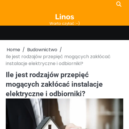
Skip
to
Linos
content
Warto czytać :-)
Home
Budownictwo
Ile jest rodzajów przepięć mogących zakłócać
instalacje elektryczne i odbiorniki?
Ile jest rodzajów przepięć
mogących zakłócać instalacje
elektryczne i odbiorniki?