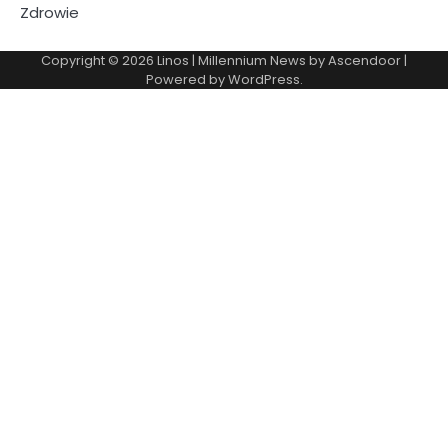
Zdrowie
Copyright © 2026
Linos
| Millennium News by
Ascendoor
|
Powered by
WordPress
.