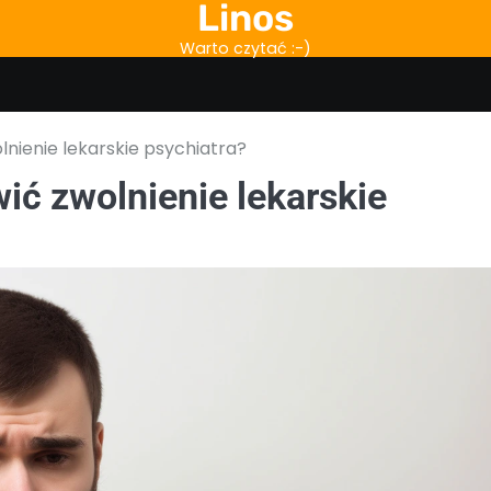
Linos
Warto czytać :-)
lnienie lekarskie psychiatra?
ić zwolnienie lekarskie