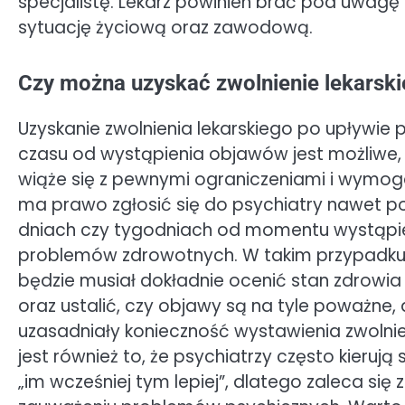
specjalistę. Lekarz powinien brać pod uwagę n
sytuację życiową oraz zawodową.
Czy można uzyskać zwolnienie lekarski
Uzyskanie zwolnienia lekarskiego po upływie
czasu od wystąpienia objawów jest możliwe,
wiąże się z pewnymi ograniczeniami i wymog
ma prawo zgłosić się do psychiatry nawet po 
dniach czy tygodniach od momentu wystąpi
problemów zdrowotnych. W takim przypadku 
będzie musiał dokładnie ocenić stan zdrowia
oraz ustalić, czy objawy są na tyle poważne,
uzasadniały konieczność wystawienia zwolnien
jest również to, że psychiatrzy często kierują
„im wcześniej tym lepiej”, dlatego zaleca się z