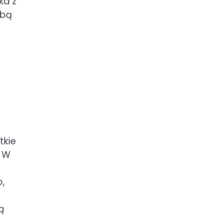
ka z
ebą
tkie
. W
o,
ą