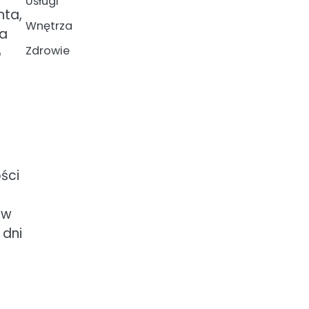
Usługi
nta,
Wnętrza
na
Zdrowie
o
ści
ć
ów
 dni