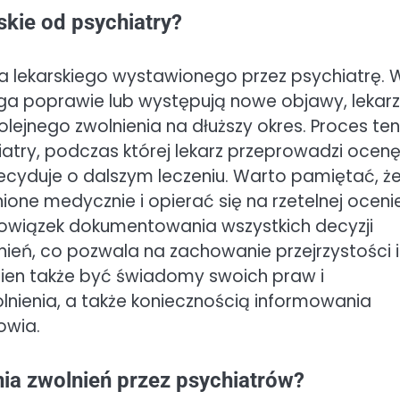
skie od psychiatry?
nia lekarskiego wystawionego przez psychiatrę. 
ega poprawie lub występują nowe objawy, lekarz
ejnego zwolnienia na dłuższy okres. Proces ten
try, podczas której lekarz przeprowadzi ocen
ecyduje o dalszym leczeniu. Warto pamiętać, ż
one medycznie i opierać się na rzetelnej oceni
bowiązek dokumentowania wszystkich decyzji
ień, co pozwala na zachowanie przejrzystości i
nien także być świadomy swoich praw i
nienia, a także koniecznością informowania
owia.
ia zwolnień przez psychiatrów?