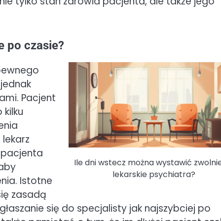
ie tylko stan zdrowia pacjenta, ale także jego
e po czasie?
 pewnego
 jednak
ami. Pacjent
kilku
enia
lekarz
 pacjenta
Ile dni wstecz można wystawić zwolni
 aby
lekarskie psychiatra?
ia. Istotne
 się zasadą
głaszanie się do specjalisty jak najszybciej po