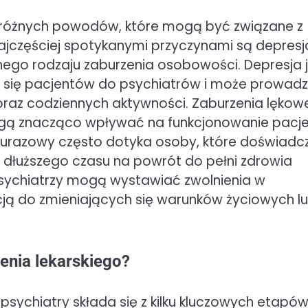
 z różnych powodów, które mogą być związane z
ajczęściej spotykanymi przyczynami są depresj
nego rodzaju zaburzenia osobowości. Depresja 
 się pacjentów do psychiatrów i może prowadz
oraz codziennych aktywności. Zaburzenia lękow
 mogą znacząco wpływać na funkcjonowanie pacj
razowy często dotyka osoby, które doświadcz
łuższego czasu na powrót do pełni zdrowia
sychiatrzy mogą wystawiać zwolnienia w
ą do zmieniających się warunków życiowych l
enia lekarskiego?
psychiatry składa się z kilku kluczowych etapów