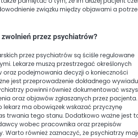
akże pamiętać o tym, że im dłużej pacjent cze
 udowodnienie związku między objawami a potrz
 zwolnień przez psychiatrów?
skich przez psychiatrów są ściśle regulowane
mi. Lekarze muszą przestrzegać określonych
oraz podejmowania decyzji o konieczności
ażne jest przeprowadzenie dokładnego wywiadu
ychiatrzy powinni również dokumentować wszys
zenia oraz objawów zgłaszanych przez pacjenta
go lekarz ma obowiązek wskazać przyczynę
as trwania tego stanu. Dodatkowo ważne jest t
dawcy wobec pracownika oraz przepisów
 Warto również zaznaczyć, że psychiatrzy maj