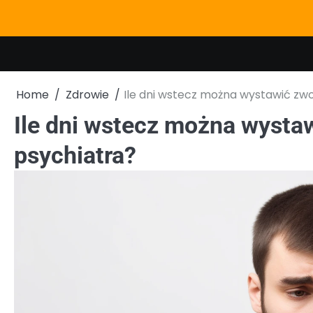
Skip
to
content
Home
Zdrowie
Ile dni wstecz można wystawić zwo
Ile dni wstecz można wystaw
psychiatra?