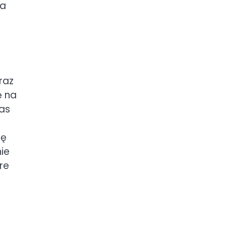
ia
raz
ę na
zas
ię
ie
re