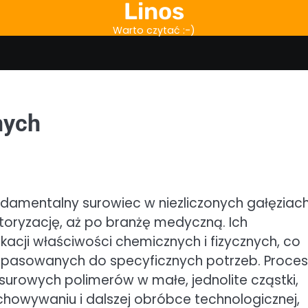
Linos
Warto czytać :-)
nych
ndamentalny surowiec w niezliczonych gałęziac
toryzację, aż po branżę medyczną. Ich
acji właściwości chemicznych i fizycznych, co
opasowanych do specyficznych potrzeb. Proces
surowych polimerów w małe, jednolite cząstki,
chowywaniu i dalszej obróbce technologicznej,