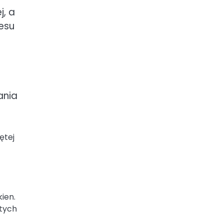
j, a
cesu
ania
ętej
kien.
stych