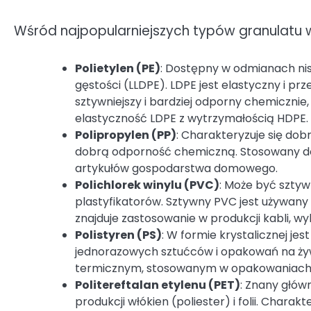
Wśród najpopularniejszych typów granulatu 
Polietylen (PE)
: Dostępny w odmianach niski
gęstości (LLDPE). LDPE jest elastyczny i prze
sztywniejszy i bardziej odporny chemicznie,
elastyczność LDPE z wytrzymałością HDPE.
Polipropylen (PP)
: Charakteryzuje się dob
dobrą odporność chemiczną. Stosowany do
artykułów gospodarstwa domowego.
Polichlorek winylu (PVC)
: Może być sztyw
plastyfikatorów. Sztywny PVC jest używany do
znajduje zastosowanie w produkcji kabli, 
Polistyren (PS)
: W formie krystalicznej je
jednorazowych sztućców i opakowań na żyw
termicznym, stosowanym w opakowaniach 
Politereftalan etylenu (PET)
: Znany głów
produkcji włókien (poliester) i folii. Chara