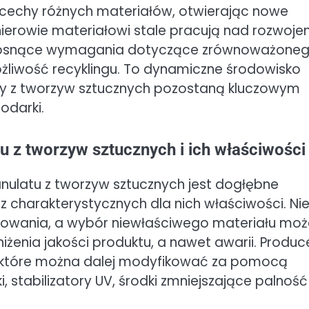
 cechy różnych materiałów, otwierając nowe
ynierowie materiałowi stale pracują nad rozwoj
c rosnące wymagania dotyczące zrównoważone
żliwość recyklingu. To dynamiczne środowisko
y z tworzyw sztucznych pozostaną kluczowym
odarki.
u z tworzyw sztucznych i ich właściwości
nulatu z tworzyw sztucznych jest dogłębne
z charakterystycznych dla nich właściwości. Ni
sowania, a wybór niewłaściwego materiału moż
żenia jakości produktu, a nawet awarii. Produc
 które można dalej modyfikować za pomocą
, stabilizatory UV, środki zmniejszające palność