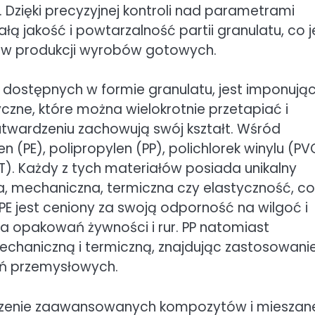
. Dzięki precyzyjnej kontroli nad parametrami
ą jakość i powtarzalność partii granulatu, co j
ów produkcji wyrobów gotowych.
dostępnych w formie granulatu, jest imponując
zne, które można wielokrotnie przetapiać i
utwardzeniu zachowują swój kształt. Wśród
n (PE), polipropylen (PP), polichlorek winylu (PV
PET). Każdy z tych materiałów posiada unikalny
a, mechaniczna, termiczna czy elastyczność, co
PE jest ceniony za swoją odporność na wilgoć i
a opakowań żywności i rur. PP natomiast
echaniczną i termiczną, znajdując zastosowani
ń przemysłowych.
rzenie zaawansowanych kompozytów i mieszan