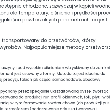
następnie chłodzone, zazwyczaj w kąpieli wodne
kontrola temperatury, ciśnienia i prędkości pro
ej jakości i powtarzalnych parametrach, co jest
i transportowany do przetwórców, którzy
y wyrobów. Najpopularniejsze metody przetwarz
e maszyny i pod wysokim ciśnieniem wtryskiwany do zamkni
element jest usuwany z formy. Metoda ta jest idealna do
ej precyzji, takich jak części samochodowe, obudowy
zepychany przez specjalnie ukształtowaną dyszę, tworząc
sowana do produkcji rur, profili okiennych, folii, płyt i włó
mowania, w tym formowanie rozdmuchowe (do produkcji pu
anie termoforem (podgrzewanie arkusza tworzywa i