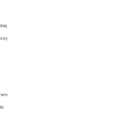
kiej
ączy
orem
do