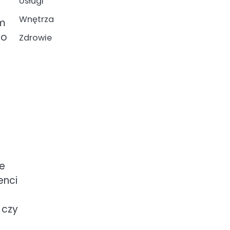
Usługi
Wnętrza
em
go
Zdrowie
e
e
enci
 czy