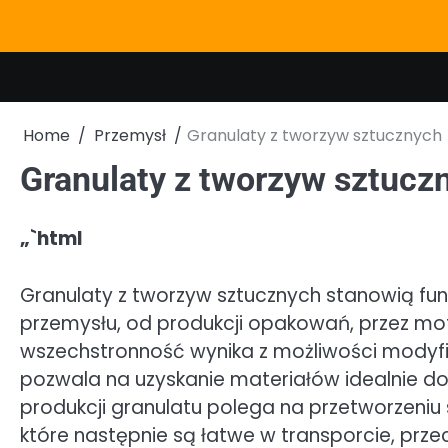
Skip
to
content
Home
Przemysł
Granulaty z tworzyw sztucznych
Granulaty z tworzyw sztucz
„`html
Granulaty z tworzyw sztucznych stanowią fu
przemysłu, od produkcji opakowań, przez mo
wszechstronność wynika z możliwości modyfik
pozwala na uzyskanie materiałów idealnie d
produkcji granulatu polega na przetworzeniu 
które następnie są łatwe w transporcie, prze