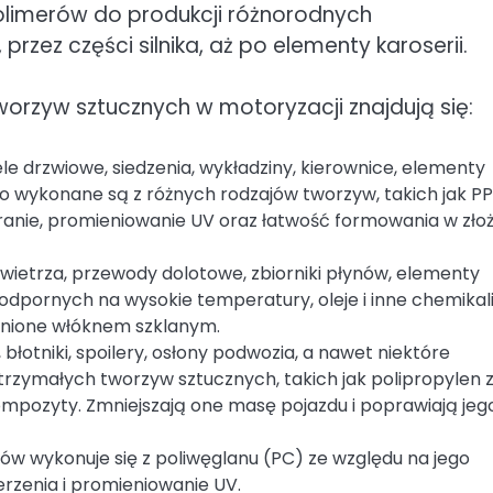
olimerów do produkcji różnorodnych
ez części silnika, aż po elementy karoserii.
orzyw sztucznych w motoryzacji znajdują się:
ele drzwiowe, siedzenia, wykładziny, kierownice, elementy
o wykonane są z różnych rodzajów tworzyw, takich jak PP
ranie, promieniowanie UV oraz łatwość formowania w zło
owietrza, przewody dolotowe, zbiorniki płynów, elementy
dpornych na wysokie temperatury, oleje i inne chemikali
ocnione włóknem szklanym.
, błotniki, spoilery, osłony podwozia, a nawet niektóre
rzymałych tworzyw sztucznych, takich jak polipropylen 
pozyty. Zmniejszają one masę pojazdu i poprawiają jeg
rów wykonuje się z poliwęglanu (PC) ze względu na jego
rzenia i promieniowanie UV.