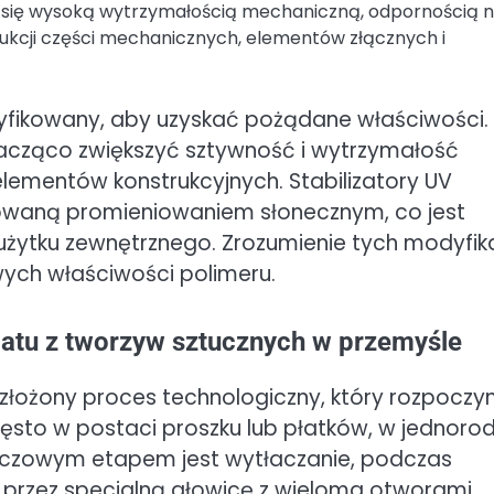
ją się wysoką wytrzymałością mechaniczną, odpornością 
ukcji części mechanicznych, elementów złącznych i
yfikowany, aby uzyskać pożądane właściwości.
acząco zwiększyć sztywność i wytrzymałość
lementów konstrukcyjnych. Stabilizatory UV
owaną promieniowaniem słonecznym, co jest
żytku zewnętrznego. Zrozumienie tych modyfika
ych właściwości polimeru.
ulatu z tworzyw sztucznych w przemyśle
 złożony proces technologiczny, który rozpoczy
ęsto w postaci proszku lub płatków, w jednoro
 Kluczowym etapem jest wytłaczanie, podczas
 przez specjalną głowicę z wieloma otworami.