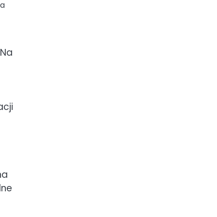
na
 Na
cji
na
dne