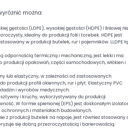
wyróżnić można:
ej gęstości (LDPE), wysokiej gęstości (HDPE) i liniowej nis
zroczysty, idealny do produkcji folii i torebek. HDPE jest
 stosowany w produkcji butelek, rur i pojemników. LLDPE ł
rą odpornością termiczną i mechaniczną, jest lekki i ma
 produkcji opakowań, części samochodowych, włókien i
ny lub elastyczny, w zależności od zastosowanych
 produkcji profili okiennych, rur i płyt. Elastyczny PVC
wykładzin i wyrobów medycznych.
st sztywny i kruchy, wykorzystywany do produkcji
ność. W formie spienionej (EPS) jest doskonałym izolat
ochronnych i materiałach budowlanych.
nie z produkcji butelek na napoje, jest również stosowany 
kteryzuje się dobrą przezroczystością i barierowością.