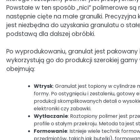
Powstałe w ten sposób „nici” polimerowe są 
następnie cięte na małe granulki. Precyzyjna 
jest niezbędna do uzyskania granulatu o stał
podstawą dla dalszej obróbki.
Po wyprodukowaniu, granulat jest pakowany 
wykorzystują go do produkcji szerokiej gam
obejmują:
Wtrysk
: Granulat jest topiony w cylindrz
formy. Po ostygnięciu i zestaleniu, gotowy 
produkcji skomplikowanych detali o wysoki
elektroniki czy zabawki.
Wytłaczanie
: Roztopiony polimer jest pr
profile o stałym przekroju. Metoda ta jest sto
Formowanie
: Istnieje wiele technik for
przedmiotów, takich jak butelki), formow