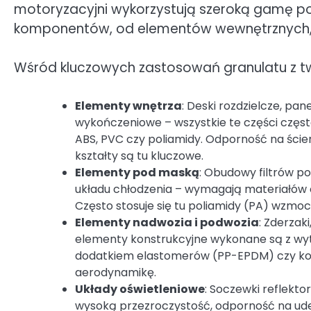
motoryzacyjni wykorzystują szeroką gamę p
komponentów, od elementów wewnętrznych, prz
Wśród kluczowych zastosowań granulatu z tw
Elementy wnętrza
: Deski rozdzielcze, pan
wykończeniowe – wszystkie te części częst
ABS, PVC czy poliamidy. Odporność na ście
kształty są tu kluczowe.
Elementy pod maską
: Obudowy filtrów p
układu chłodzenia – wymagają materiałów o
Często stosuje się tu poliamidy (PA) wzm
Elementy nadwozia i podwozia
: Zderzaki
elementy konstrukcyjne wykonane są z wyt
dodatkiem elastomerów (PP-EPDM) czy kom
aerodynamikę.
Układy oświetleniowe
: Soczewki reflekto
wysoką przezroczystość, odporność na ude