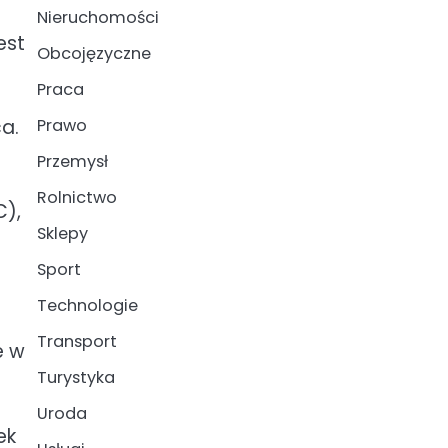
Nieruchomości
est
Obcojęzyczne
Praca
Prawo
a.
Przemysł
Rolnictwo
C),
Sklepy
Sport
Technologie
Transport
e w
Turystyka
Uroda
ek