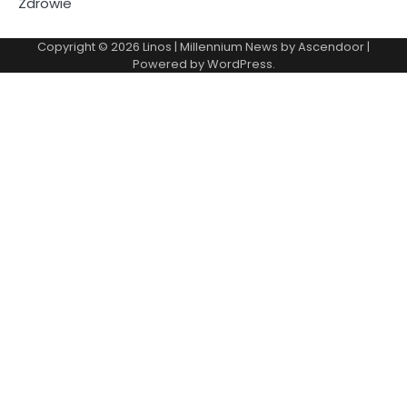
Zdrowie
Copyright © 2026
Linos
| Millennium News by
Ascendoor
|
Powered by
WordPress
.