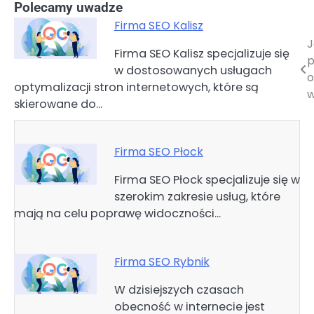
Polecamy uwadze
Firma SEO Kalisz
J
Nawigacja
Firma SEO Kalisz specjalizuje się
p
w dostosowanych usługach
wpisu
o
optymalizacji stron internetowych, które są
w
skierowane do…
Firma SEO Płock
Firma SEO Płock specjalizuje się w
szerokim zakresie usług, które
mają na celu poprawę widoczności…
Firma SEO Rybnik
W dzisiejszych czasach
obecność w internecie jest