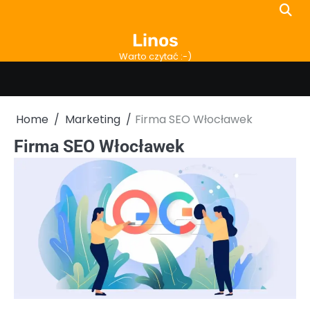
Skip
to
Linos
content
Warto czytać :-)
Home
Marketing
Firma SEO Włocławek
Firma SEO Włocławek