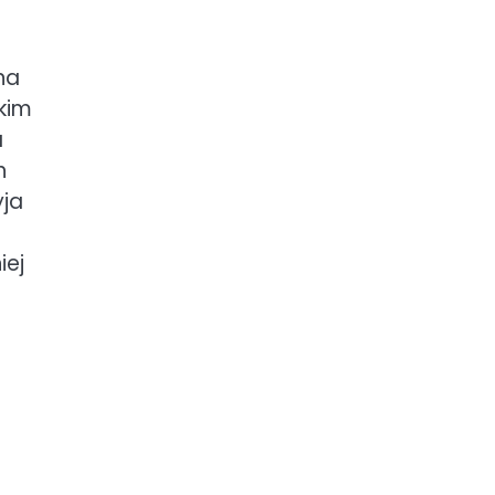
na
tkim
a
h
yja
iej