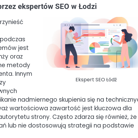
 przez ekspertów SEO w Łodzi
rzynieść
 podczas
lemów jest
nży oraz
ólne metody
enta. Innym
Ekspert SEO Łódź
zy
ywnych
ikanie nadmiernego skupienia się na techniczny
waż wartościowa zawartość jest kluczowa dla
torytetu strony. Często zdarza się również, że
ań lub nie dostosowują strategii na podstawie