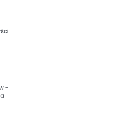
ści
e
ów –
na