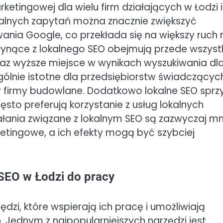
ketingowej dla wielu firm działających w Łodzi i
okalnych zapytań można znacznie zwiększyć
ania Google, co przekłada się na większy ruch 
i płynące z lokalnego SEO obejmują przede wszys
z wyższe miejsce w wynikach wyszukiwania dl
ólnie istotne dla przedsiębiorstw świadczącyc
 czy firmy budowlane. Dodatkowo lokalne SEO sprz
ęsto preferują korzystanie z usług lokalnych
łania związane z lokalnym SEO są zazwyczaj mn
tingowe, a ich efekty mogą być szybciej
 SEO w Łodzi do pracy
ędzi, które wspierają ich pracę i umożliwiają
 Jednym z najpopularniejszych narzędzi jest