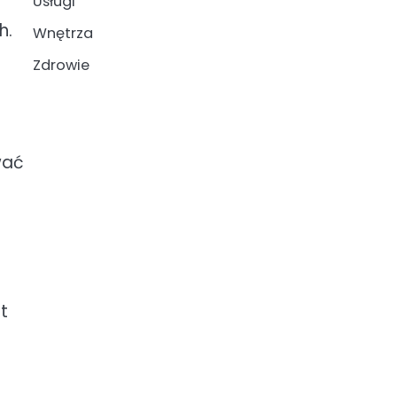
Usługi
h.
Wnętrza
Zdrowie
wać
t