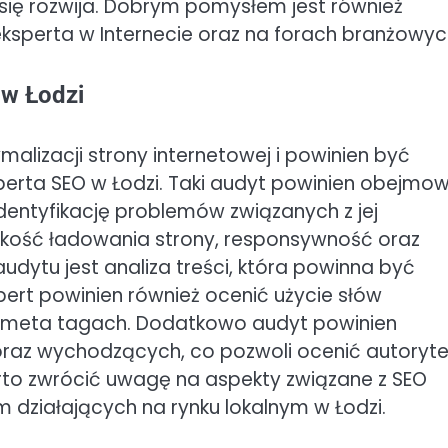
 się rozwija. Dobrym pomysłem jest również
ksperta w Internecie oraz na forach branżowyc
 w Łodzi
malizacji strony internetowej i powinien być
rta SEO w Łodzi. Taki audyt powinien obejmo
identyfikację problemów związanych z jej
bkość ładowania strony, responsywność oraz
udytu jest analiza treści, która powinna być
pert powinien również ocenić użycie słów
 i meta tagach. Dodatkowo audyt powinien
oraz wychodzących, co pozwoli ocenić autoryte
rto zwrócić uwagę na aspekty związane z SEO
m działających na rynku lokalnym w Łodzi.