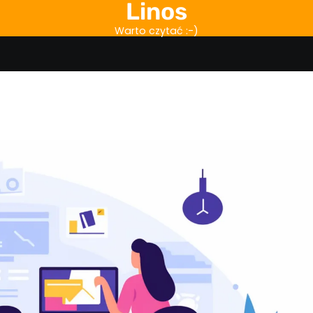
Linos
Warto czytać :-)