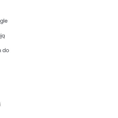
gle
ją
h do
i