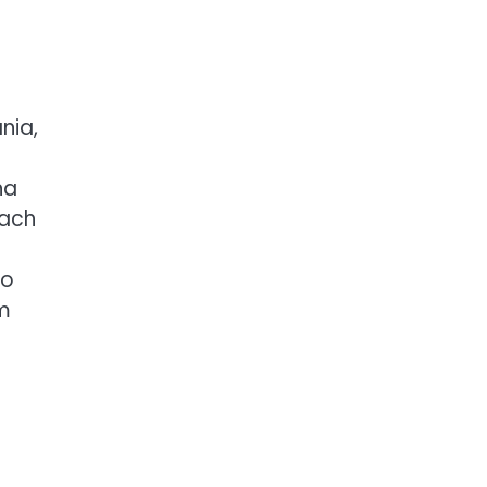
nia,
na
zach
to
rm