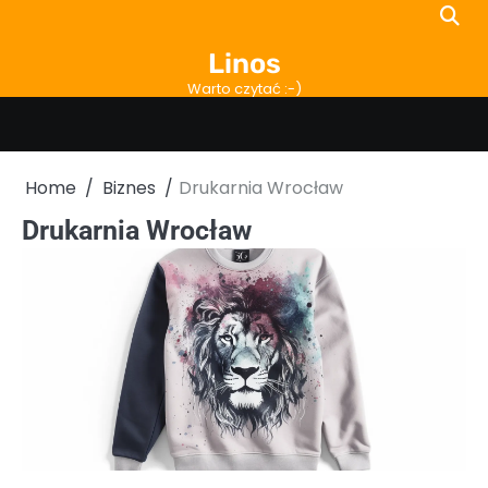
Skip
to
Linos
content
Warto czytać :-)
Home
Biznes
Drukarnia Wrocław
Drukarnia Wrocław