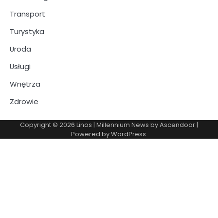
Transport
Turystyka
Uroda
Usługi
Wnętrza
Zdrowie
Copyright © 2026
Linos
| Millennium News by
Ascendoor
|
Powered by
WordPress
.