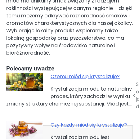
miód ma unikalny smak związany z rodzajem
roślinności występującej w danym regionie – dzięki
temu możemy odkrywać różnorodność smaków i
aromatów charakterystycznych dla naszej okolicy.
Wybierając lokalny produkt wspieramy także
lokalną gospodarkę oraz pszczelarstwo, co ma
pozytywny wpływ na środowisko naturalne i
bioróżnorodność.
Polecamy uwadze
Czemu miód się krystalizuje?
S
Nawigacja
Krystalizacja miodu to naturalny
o
proces, który zachodzi w wyniku
wpisu
j
zmiany struktury chemicznej substancji. Miód jest…
d
Czy każdy miód się krystalizuje?
Krystalizacja miodu jest