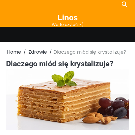
Skip
to
Linos
content
Warto czytać :-)
Home
Zdrowie
Dlaczego miód się krystalizuje?
Dlaczego miód się krystalizuje?