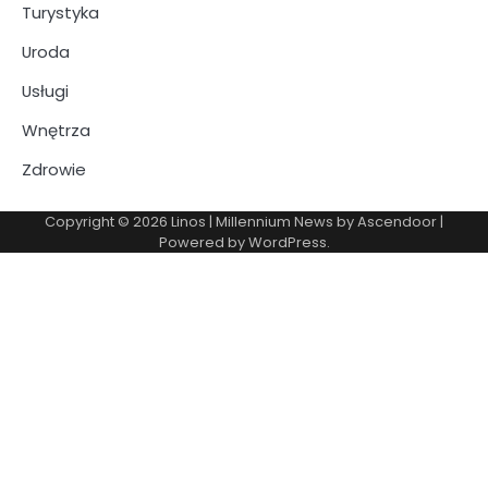
Turystyka
Uroda
Usługi
Wnętrza
Zdrowie
Copyright © 2026
Linos
| Millennium News by
Ascendoor
|
Powered by
WordPress
.