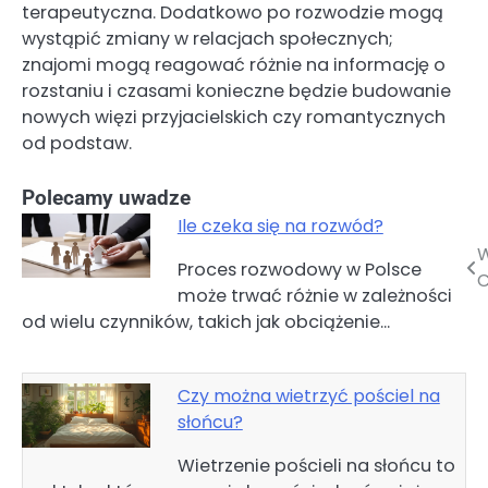
terapeutyczna. Dodatkowo po rozwodzie mogą
wystąpić zmiany w relacjach społecznych;
znajomi mogą reagować różnie na informację o
rozstaniu i czasami konieczne będzie budowanie
nowych więzi przyjacielskich czy romantycznych
od podstaw.
Polecamy uwadze
Ile czeka się na rozwód?
W
Nawigacja
Proces rozwodowy w Polsce
może trwać różnie w zależności
wpisu
od wielu czynników, takich jak obciążenie…
Czy można wietrzyć pościel na
słońcu?
Wietrzenie pościeli na słońcu to