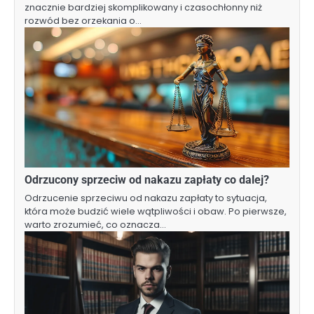
znacznie bardziej skomplikowany i czasochłonny niż
rozwód bez orzekania o…
Odrzucony sprzeciw od nakazu zapłaty co dalej?
Odrzucenie sprzeciwu od nakazu zapłaty to sytuacja,
która może budzić wiele wątpliwości i obaw. Po pierwsze,
warto zrozumieć, co oznacza…