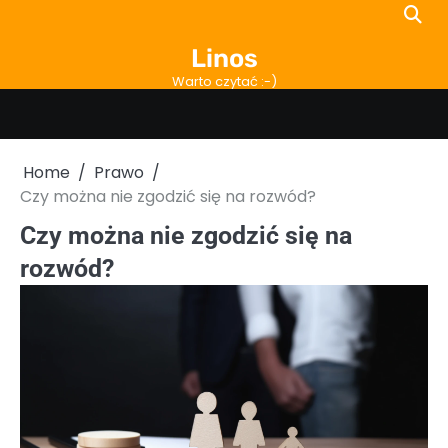
Skip
to
Linos
content
Warto czytać :-)
Home
Prawo
Czy można nie zgodzić się na rozwód?
Czy można nie zgodzić się na
rozwód?