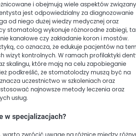
różnicowane i obejmują wiele aspektów związan
dentysta jest odpowiedzialny za diagnozowanie
aga od niego dużej wiedzy medycznej oraz
cy stomatolog wykonuje różnorodne zabiegi, ta
enie kanałowe czy zakładanie koron i mostów.
aktyką, co oznacza, że edukuje pacjentów na te
h wizyt kontrolnych. W ramach profilaktyki dent
az skalingu, które mają na celu zapobieganie
ież podkreślić, że stomatolodzy muszą być na
oznacza uczestnictwo w szkoleniach oraz
 stosować najnowsze metody leczenia oraz
ych usług.
e w specjalizacjach?
r, warto zwrócić uwagę na różnice między różn