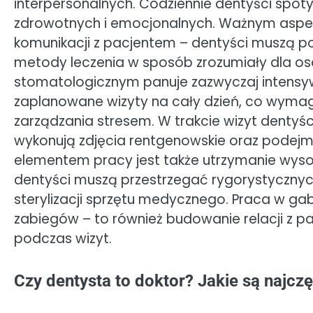
interpersonalnych. Codziennie dentyści spot
zdrowotnych i emocjonalnych. Ważnym aspe
komunikacji z pacjentem – dentyści muszą p
metody leczenia w sposób zrozumiały dla os
stomatologicznym panuje zazwyczaj intensy
zaplanowane wizyty na cały dzień, co wymaga
zarządzania stresem. W trakcie wizyt denty
wykonują zdjęcia rentgenowskie oraz podej
elementem pracy jest także utrzymanie wyso
dentyści muszą przestrzegać rygorystycznyc
sterylizacji sprzętu medycznego. Praca w ga
zabiegów – to również budowanie relacji z p
podczas wizyt.
Czy dentysta to doktor? Jakie są najc