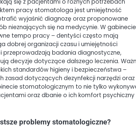
ykają się z pacjentami o różnych potrzebach
ktem pracy stomatologa jest umiejętność
otrafić wyjaśnić diagnozę oraz proponowane
ób nieznających się na medycynie. W gabinecie
wne tempo pracy – dentyści często mają
 dobrej organizacji czasu i umiejętności
ści przeprowadzają badania diagnostyczne,
mują decyzje dotyczące dalszego leczenia. Wa
kich standardów higieny i bezpieczeństwa –
h zasad dotyczących dezynfekcji narzędzi oraz
binecie stomatologicznym to nie tylko wykonyw
acjentami oraz dbanie o ich komfort psychiczny
zęstsze problemy stomatologiczne?