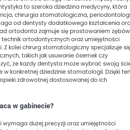
entystyka to szeroka dziedzina medycyny, która
doncja, chirurgia stomatologiczna, periodontolog
wymaga od dentysty dodatkowego kształcenia or
kład ortodonta zajmuje się prostowaniem zębów 
technik ortodontycznych oraz umiejętności
Z kolei chirurg stomatologiczny specjalizuje si
cznych, takich jak usuwanie ósemek czy
czyć, że każdy dentysta może wybrać swoją ści
e w konkretnej dziedzinie stomatologii. Dzięki t
opieki zdrowotnej dostosowanej do ich
raca w gabinecie?
i wymaga dużej precyzji oraz umiejętności