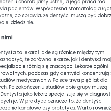
 leczeniu chorób jamy ustnej, a jego praca ma
wia pacjentów. Współczesna stomatologia łąc
yczne, co sprawia, że dentyści muszą być dobr
ojej dziedzinie.
 nimi
tysta to lekarz i jakie są różnice między tymi
naczyć, że zarówno lekarze, jak i dentyści ma
cjalizacje różnią się znacząco. Lekarze ogólni
rowotnych, podczas gdy dentyści koncentrują 
studiów medycznych w Polsce trwa pięć lat dla
nych. Po zakończeniu studiów obie grupy muszą
ntysta jako lekarz specjalizuje się w diagnos
cych je. W praktyce oznacza to, że dentyści
 leczenie kanałowe czy protetyka. Warto również