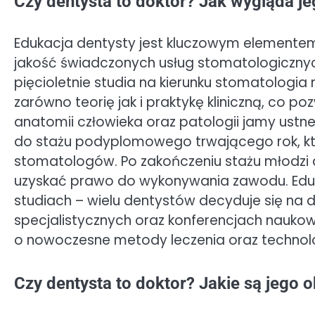
Czy dentysta to doktor? Jak wygląda j
Edukacja dentysty jest kluczowym elementem
jakość świadczonych usług stomatologicznyc
pięcioletnie studia na kierunku stomatologi
zarówno teorię jak i praktykę kliniczną, co
anatomii człowieka oraz patologii jamy ustne
do stażu podyplomowego trwającego rok, k
stomatologów. Po zakończeniu stażu młodzi
uzyskać prawo do wykonywania zawodu. Eduk
studiach – wielu dentystów decyduje się na 
specjalistycznych oraz konferencjach nauko
o nowoczesne metody leczenia oraz technol
Czy dentysta to doktor? Jakie są jego o