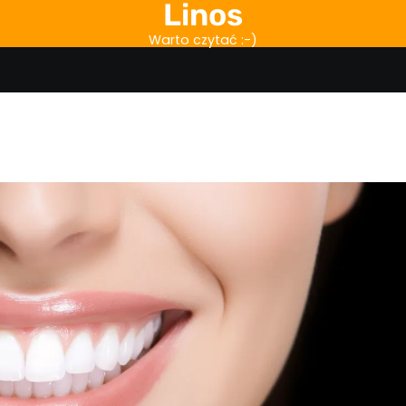
Linos
Warto czytać :-)