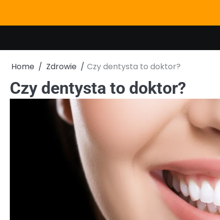
Skip
to
content
Home
Zdrowie
Czy dentysta to doktor?
Czy dentysta to doktor?