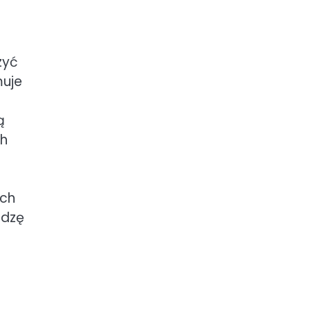
zyć
muje
ą
ch
a
ach
edzę