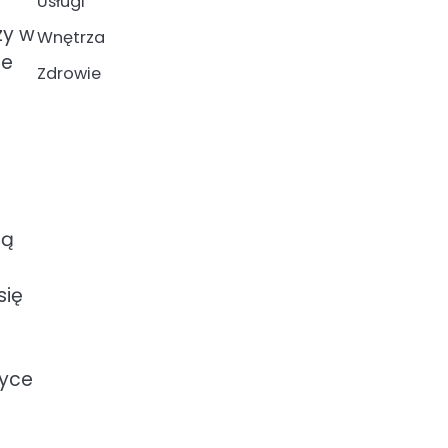
Usługi
zy w
Wnętrza
ze
Zdrowie
ją
się
tyce