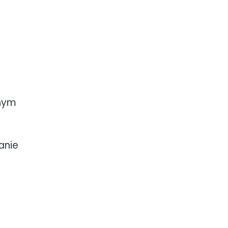
żnym
anie