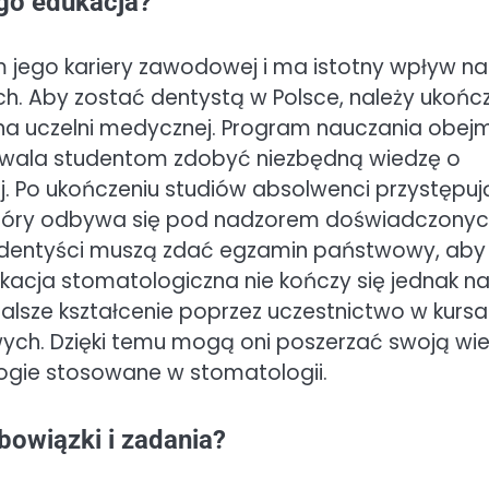
ego edukacja?
 jego kariery zawodowej i ma istotny wpływ na
h. Aby zostać dentystą w Polsce, należy ukońc
a na uczelni medycznej. Program nauczania obej
 pozwala studentom zdobyć niezbędną wiedzę o
j. Po ukończeniu studiów absolwenci przystępuj
tóry odbywa się pod nadzorem doświadczony
 dentyści muszą zdać egzamin państwowy, aby
acja stomatologiczna nie kończy się jednak n
dalsze kształcenie poprzez uczestnictwo w kurs
wych. Dzięki temu mogą oni poszerzać swoją wi
ogie stosowane w stomatologii.
bowiązki i zadania?