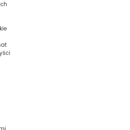
ych
kie
mat
yści
ymi