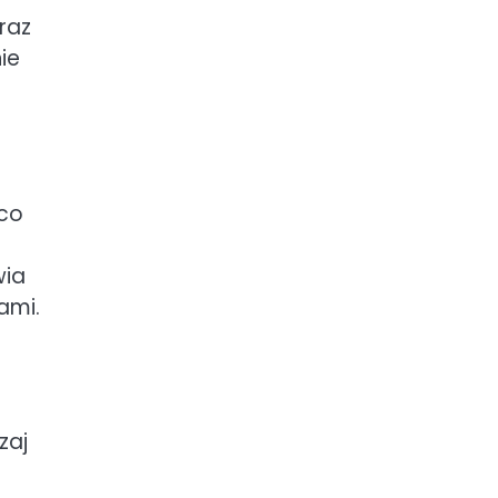
oraz
ie
ąco
wia
ami.
zaj