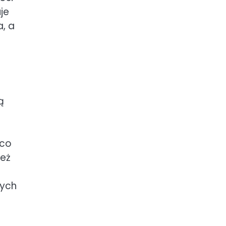
je
a, a
ą
 co
ież
nych