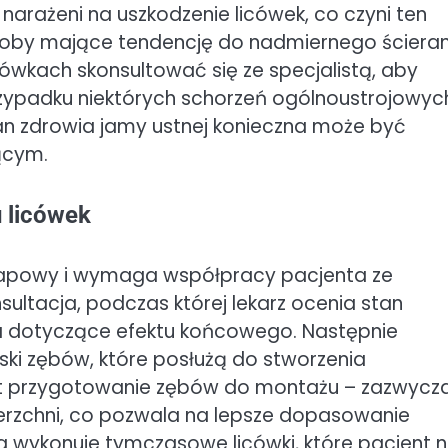
arażeni na uszkodzenie licówek, co czyni ten
soby mające tendencję do nadmiernego ścieran
ówkach skonsultować się ze specjalistą, aby
zypadku niektórych schorzeń ogólnoustrojowyc
n zdrowia jamy ustnej konieczna może być
ącym.
 licówek
etapowy i wymaga współpracy pacjenta ze
ltacja, podczas której lekarz ocenia stan
a dotyczące efektu końcowego. Następnie
ski zębów, które posłużą do stworzenia
est przygotowanie zębów do montażu – zazwycza
ierzchni, co pozwala na lepsze dopasowanie
 wykonuje tymczasowe licówki, które pacjent n