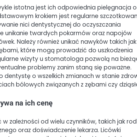
zwykle istotna jest ich odpowiednia pielęgnacja 
odstawowym krokiem jest regularne szczotkowan
ywanie nici dentystycznej do oczyszczania
kże unikanie twardych pokarmów oraz napojów
ówek. Należy również unikać nawyków takich jak
 zębami, które mogą prowadzić do uszkodzenia
egularne wizyty u stomatologa pozwolą na bież
entualne problemy zanim staną się poważne.
o dentystę o wszelkich zmianach w stanie zdro
ściach bólowych związanych z zębami czy dziąsł
ływa na ich cenę
 w zależności od wielu czynników, takich jak rod
znego oraz doświadczenie lekarza. Licówki