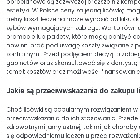
porcelanowe są zazwyczaj droższe niż kompoz
estetyki. W Polsce ceny za jedną licówkę mo
pełny koszt leczenia może wynosić od kilku do
zębów wymagających zabiegu. Warto również p
promocje lub pakiety, które mogą obniżyć ca
powinni brać pod uwagę koszty związane z p
kontrolnymi. Przed podjęciem decyzji o zabi
gabinetów oraz skonsultować się z dentystą 
temat kosztów oraz możliwości finansowania
Jakie są przeciwwskazania do zakupu 
Choć licówki są popularnym rozwiązaniem w s
przeciwwskazania do ich stosowania. Przed
zdrowotnymi jamy ustnej, takimi jak choroby
się odpowiedniemu leczeniu przed rozważeni