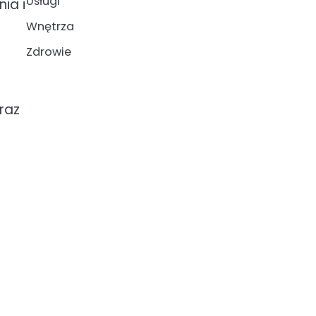
Usługi
ia i
Wnętrza
Zdrowie
raz