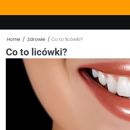
Skip
to
content
Home
Zdrowie
Co to licówki?
Co to licówki?