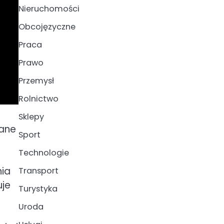
Nieruchomości
Obcojęzyczne
Praca
Prawo
Przemysł
Rolnictwo
Sklepy
wane
Sport
Technologie
nia
Transport
uje
Turystyka
Uroda