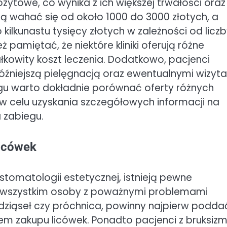
ytowe, co wynika z ich większej trwałości oraz
gą wahać się od około 1000 do 3000 złotych, a
 kilkunastu tysięcy złotych w zależności od licz
amiętać, że niektóre kliniki oferują różne
łkowity koszt leczenia. Dodatkowo, pacjenci
óźniejszą pielęgnacją oraz ewentualnymi wizyt
egu warto dokładnie porównać oferty różnych
w celu uzyskania szczegółowych informacji na
 zabiegu.
licówek
tomatologii estetycznej, istnieją pewne
e wszystkim osoby z poważnymi problemami
 dziąseł czy próchnica, powinny najpierw podda
em zakupu licówek. Ponadto pacjenci z bruksiz