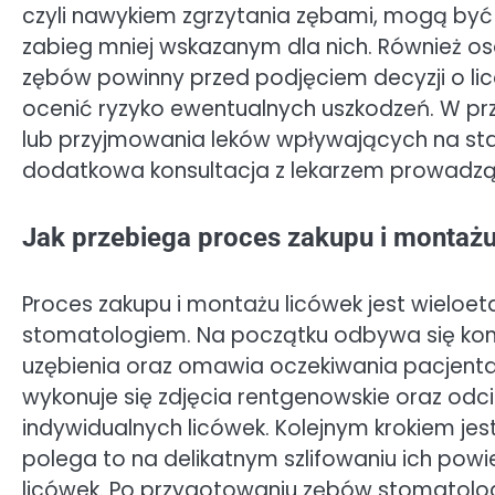
czyli nawykiem zgrzytania zębami, mogą być n
zabieg mniej wskazanym dla nich. Również o
zębów powinny przed podjęciem decyzji o lic
ocenić ryzyko ewentualnych uszkodzeń. W pr
lub przyjmowania leków wpływających na sta
dodatkowa konsultacja z lekarzem prowadz
Jak przebiega proces zakupu i montażu
Proces zakupu i montażu licówek jest wielo
stomatologiem. Na początku odbywa się konsu
uzębienia oraz omawia oczekiwania pacjent
wykonuje się zdjęcia rentgenowskie oraz odci
indywidualnych licówek. Kolejnym krokiem j
polega to na delikatnym szlifowaniu ich pow
licówek. Po przygotowaniu zębów stomatolog