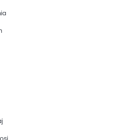
ia
h
j
osi