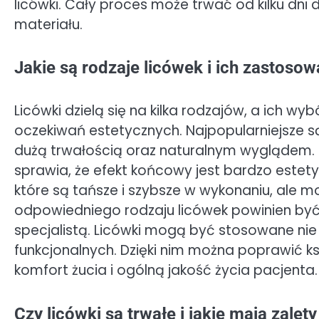
licówki. Cały proces może trwać od kilku dni d
materiału.
Jakie są rodzaje licówek i ich zastosow
Licówki dzielą się na kilka rodzajów, a ich w
oczekiwań estetycznych. Najpopularniejsze są
dużą trwałością oraz naturalnym wyglądem. P
sprawia, że efekt końcowy jest bardzo estet
które są tańsze i szybsze w wykonaniu, ale 
odpowiedniego rodzaju licówek powinien być
specjalistą. Licówki mogą być stosowane nie 
funkcjonalnych. Dzięki nim można poprawić k
komfort żucia i ogólną jakość życia pacjenta.
Czy licówki są trwałe i jakie mają zalety