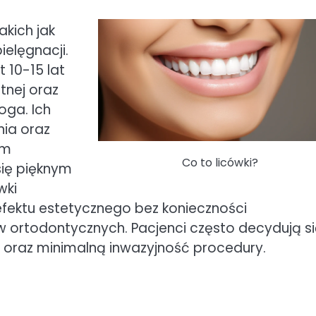
akich jak
ielęgnacji.
10-15 lat
tnej oraz
oga. Ich
nia oraz
ym
Co to licówki?
się pięknym
wki
fektu estetycznego bez konieczności
ortodontycznych. Pacjenci często decydują si
y oraz minimalną inwazyjność procedury.