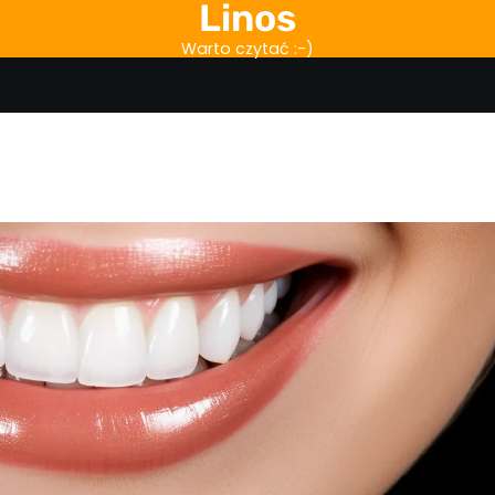
Linos
Warto czytać :-)