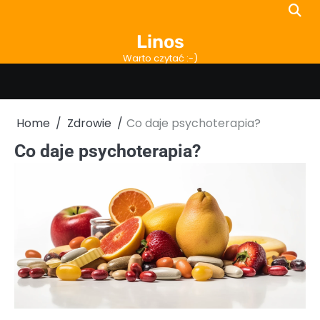
Skip
to
Linos
content
Warto czytać :-)
Home
Zdrowie
Co daje psychoterapia?
Co daje psychoterapia?