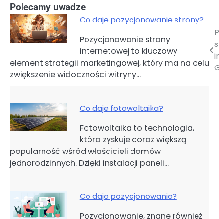
Polecamy uwadze
Co daje pozycjonowanie strony?
P
Nawigacja
Pozycjonowanie strony
s
internetowej to kluczowy
wpisu
i
element strategii marketingowej, który ma na celu
G
zwiększenie widoczności witryny…
Co daje fotowoltaika?
Fotowoltaika to technologia,
która zyskuje coraz większą
popularność wśród właścicieli domów
jednorodzinnych. Dzięki instalacji paneli…
Co daje pozycjonowanie?
Pozycjonowanie, znane również