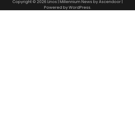
Copyright © 2026
Linos
| Millennium News by
Ascendoor
|
Powered by
WordPress
.