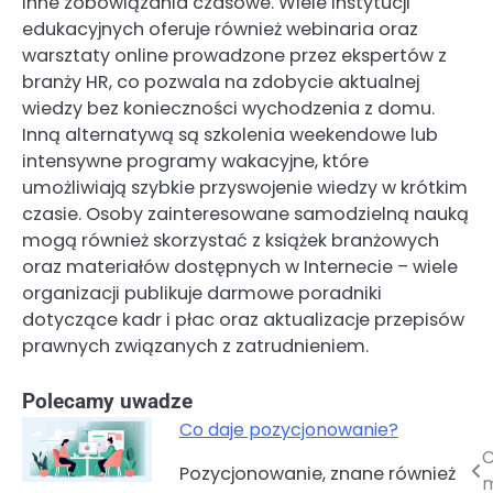
inne zobowiązania czasowe. Wiele instytucji
edukacyjnych oferuje również webinaria oraz
warsztaty online prowadzone przez ekspertów z
branży HR, co pozwala na zdobycie aktualnej
wiedzy bez konieczności wychodzenia z domu.
Inną alternatywą są szkolenia weekendowe lub
intensywne programy wakacyjne, które
umożliwiają szybkie przyswojenie wiedzy w krótkim
czasie. Osoby zainteresowane samodzielną nauką
mogą również skorzystać z książek branżowych
oraz materiałów dostępnych w Internecie – wiele
organizacji publikuje darmowe poradniki
dotyczące kadr i płac oraz aktualizacje przepisów
prawnych związanych z zatrudnieniem.
Polecamy uwadze
Co daje pozycjonowanie?
C
Nawigacja
Pozycjonowanie, znane również
m