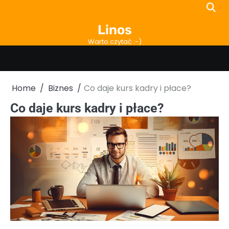
Skip
to
Linos
content
Warto czytać :-)
Home
Biznes
Co daje kurs kadry i płace?
Co daje kurs kadry i płace?