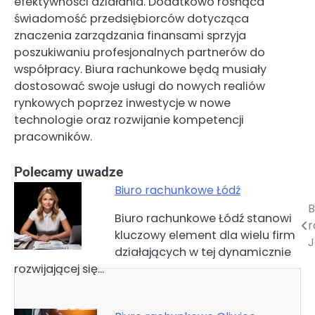
efektywności działania. Dodatkowo rosnąca
świadomość przedsiębiorców dotycząca
znaczenia zarządzania finansami sprzyja
poszukiwaniu profesjonalnych partnerów do
współpracy. Biura rachunkowe będą musiały
dostosować swoje usługi do nowych realiów
rynkowych poprzez inwestycje w nowe
technologie oraz rozwijanie kompetencji
pracowników.
Polecamy uwadze
Biuro rachunkowe Łódź
B
Nawigacja
Biuro rachunkowe Łódź stanowi
r
kluczowy element dla wielu firm
wpisu
J
działających w tej dynamicznie
rozwijającej się…