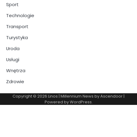
Sport
Technologie
Transport
Turystyka
Uroda
Usługi
Wnętrza
Zdrowie
Copyright © 2026
Linos
| Millennium News by
Ascendoor
|
Powered by
WordPress
.