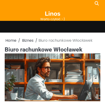
Skip
to
Linos
content
Warto czytać :-)
Home
Biznes
Biuro rachunkowe Włocławek
Biuro rachunkowe Włocławek