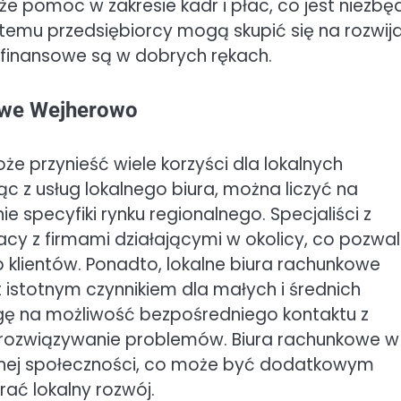
e pomoc w zakresie kadr i płac, co jest niezbę
 temu przedsiębiorcy mogą skupić się na rozwij
finansowe są w dobrych rękach.
owe Wejherowo
 przynieść wiele korzyści dla lokalnych
ąc z usług lokalnego biura, można liczyć na
e specyfiki rynku regionalnego. Specjaliści z
y z firmami działającymi w okolicy, co pozwa
 klientów. Ponadto, lokalne biura rachunkowe
t istotnym czynnikiem dla małych i średnich
gę na możliwość bezpośredniego kontaktu z
e rozwiązywanie problemów. Biura rachunkowe w
alnej społeczności, co może być dodatkowym
ać lokalny rozwój.