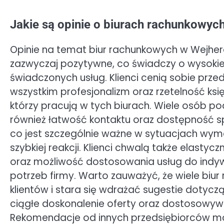
Jakie są opinie o biurach rachunkowy
Opinie na temat biur rachunkowych w Wejher
zazwyczaj pozytywne, co świadczy o wysokiej
świadczonych usług. Klienci cenią sobie prze
wszystkim profesjonalizm oraz rzetelność ks
którzy pracują w tych biurach. Wiele osób po
również łatwość kontaktu oraz dostępność sp
co jest szczególnie ważne w sytuacjach wy
szybkiej reakcji. Klienci chwalą także elastycz
oraz możliwość dostosowania usług do indy
potrzeb firmy. Warto zauważyć, że wiele biur
klientów i stara się wdrażać sugestie dotycz
ciągłe doskonalenie oferty oraz dostosowywan
Rekomendacje od innych przedsiębiorców mo