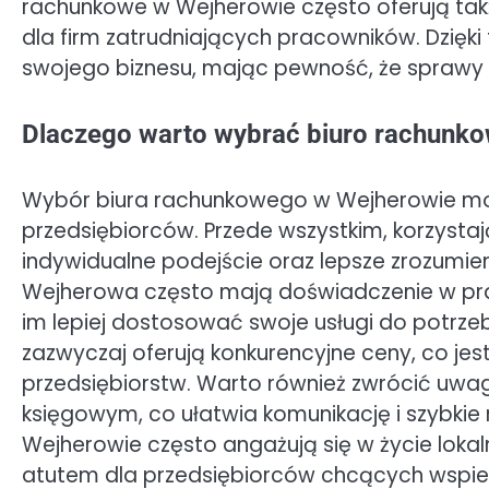
rachunkowe w Wejherowie często oferują takż
dla firm zatrudniających pracowników. Dzięki
swojego biznesu, mając pewność, że sprawy 
Dlaczego warto wybrać biuro rachunk
Wybór biura rachunkowego w Wejherowie może
przedsiębiorców. Przede wszystkim, korzystaj
indywidualne podejście oraz lepsze zrozumieni
Wejherowa często mają doświadczenie w prac
im lepiej dostosować swoje usługi do potrzeb
zazwyczaj oferują konkurencyjne ceny, co jes
przedsiębiorstw. Warto również zwrócić uwa
księgowym, co ułatwia komunikację i szybki
Wejherowie często angażują się w życie lok
atutem dla przedsiębiorców chcących wspier