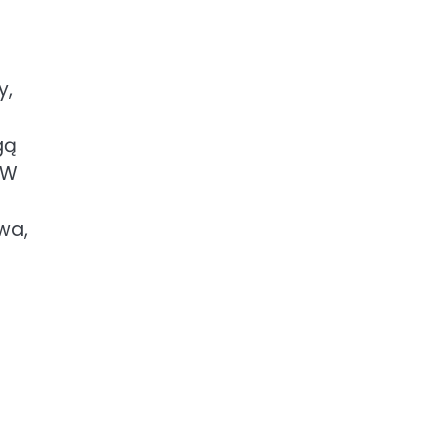
y,
gą
 W
wa,