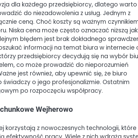
ja dla każdego przedsiębiorcy, dlatego warto
owadzić do niezadowolenia z usług. Jednym z
łącznie ceną. Choć koszty są ważnym czynnikiem
ru. Niska cena może często oznaczać niższą ja
olejnym błędem jest brak dokładnego sprawdze
 poszukać informacji na temat biura w internecie 
tórzy przedsiębiorcy decydują się na wybór bi
ielem, co może prowadzić do nieporozumień
żne jest również, aby upewnić się, że biuro
co świadczy o jego profesjonalizmie. Ostatnim
ięgowym po rozpoczęciu współpracy.
 rachunkowe Wejherowo
j korzystają z nowoczesnych technologii, które
ją efektywność pracy. Wiele z nich wdraża sys