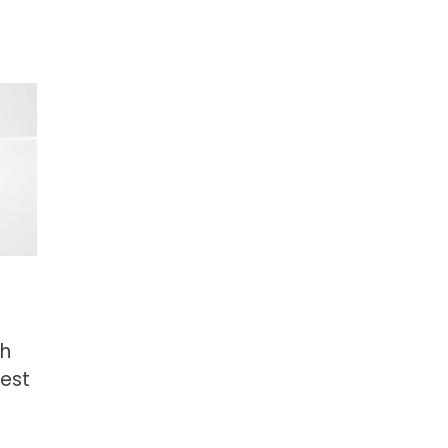
ch
jest