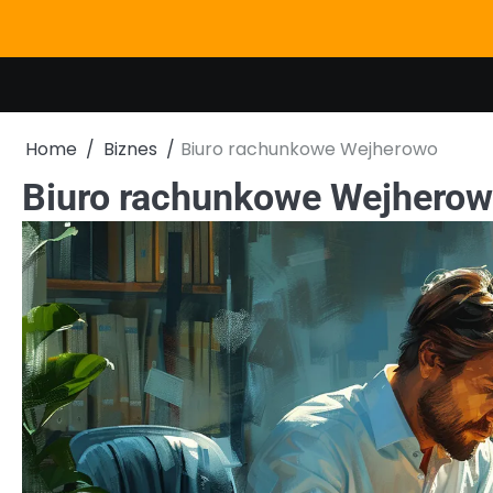
Skip
to
content
Home
Biznes
Biuro rachunkowe Wejherowo
Biuro rachunkowe Wejhero