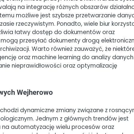
zwalają na integrację różnych obszarów działaln
i temu możliwe jest szybsze przetwarzanie dany
sie rzeczywistym. Ponadto, wiele biur korzysta
liwia łatwy dostęp do dokumentów oraz
nci mogą przesyłać dokumenty drogą elektroniczn
rchiwizacji. Warto również zauważyć, że niektór
gencję oraz machine learning do analizy danych
nie nieprawidłowości oraz optymalizację
kowych Wejherowo
echodzi dynamiczne zmiany związane z rosnący
ologicznym. Jednym z głównych trendów jest
la na automatyzację wielu procesów oraz