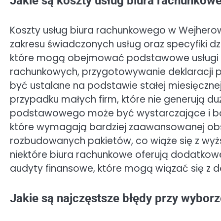
Jakie są koszty usług biura rachunko
Koszty usług biura rachunkowego w Wejherow
zakresu świadczonych usług oraz specyfiki dzia
które mogą obejmować podstawowe usługi ks
rachunkowych, przygotowywanie deklaracji 
być ustalane na podstawie stałej miesięcznej
przypadku małych firm, które nie generują duż
podstawowego może być wystarczające i bardz
które wymagają bardziej zaawansowanej obs
rozbudowanych pakietów, co wiąże się z wyż
niektóre biura rachunkowe oferują dodatkowe
audyty finansowe, które mogą wiązać się z 
Jakie są najczęstsze błędy przy wybo