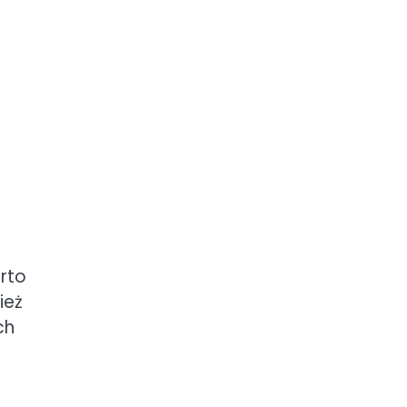
rto
ież
ch