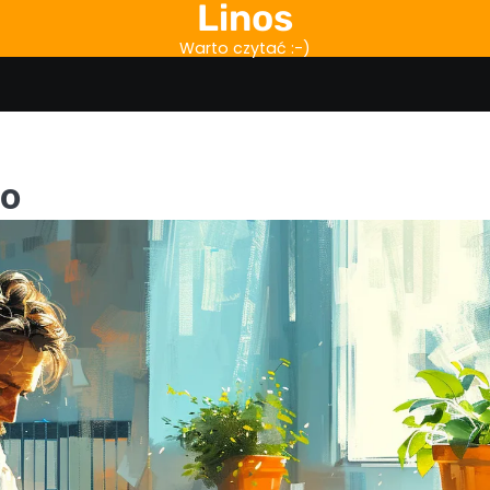
Linos
Warto czytać :-)
wo