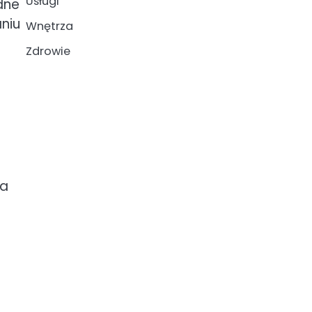
Usługi
dne
aniu
Wnętrza
Zdrowie
la