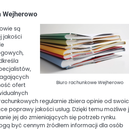
ch Wejherowo
owie są
 jakości
de
ięgowych,
dkreśla
ecjalistów,
magających
Biuro rachunkowe Wejherowo
ność ofert
widualnych
 rachunkowych regularnie zbiera opinie od swoi
ące poprawy jakości usług. Dzięki temu możliwe 
ie jej do zmieniających się potrzeb rynku.
gą być cennym źródłem informacji dla osób