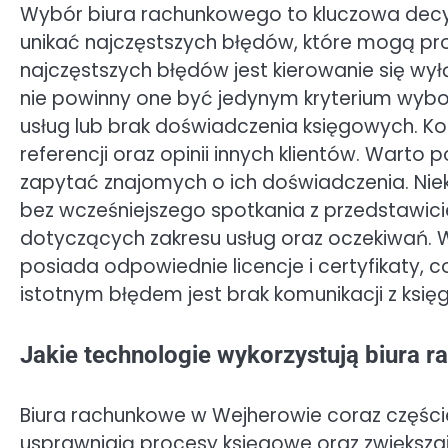
Wybór biura rachunkowego to kluczowa decyz
unikać najczęstszych błędów, które mogą pr
najczęstszych błędów jest kierowanie się wy
nie powinny one być jedynym kryterium wybo
usług lub brak doświadczenia księgowych. K
referencji oraz opinii innych klientów. Warto
zapytać znajomych o ich doświadczenia. Niek
bez wcześniejszego spotkania z przedstawic
dotyczących zakresu usług oraz oczekiwań. Wa
posiada odpowiednie licencje i certyfikaty, 
istotnym błędem jest brak komunikacji z ks
Jakie technologie wykorzystują biura
Biura rachunkowe w Wejherowie coraz częście
usprawniają procesy księgowe oraz zwiększa