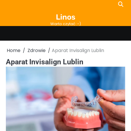
Skip
to
Linos
content
Warto czytać :-)
Home
Zdrowie
Aparat Invisalign Lublin
Aparat Invisalign Lublin