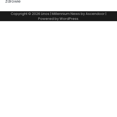
Zdrowie
Copyright © 2026
Linos
| Millennium News by
Ascendoor
|
Powered by
WordPress
.