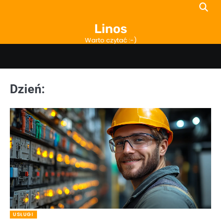
Skip
to
Linos
content
Warto czytać :-)
Dzień:
USŁUGI