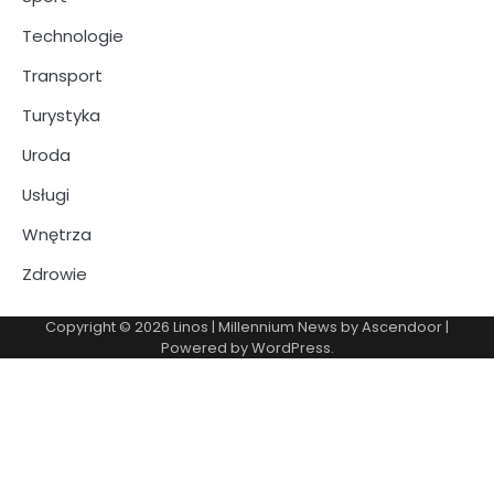
Technologie
Transport
Turystyka
Uroda
Usługi
Wnętrza
Zdrowie
Copyright © 2026
Linos
| Millennium News by
Ascendoor
|
Powered by
WordPress
.